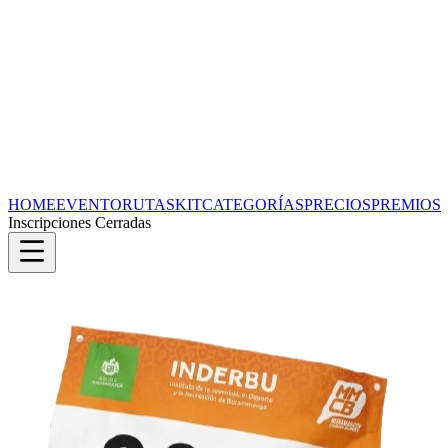
HOME
EVENTO
RUTAS
KIT
CATEGORÍAS
PRECIOS
PREMIOS
Inscripciones Cerradas